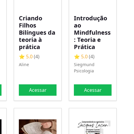
Criando
Introdução
Filhos
ao
Bilíngues da
Mindfulness
teoria à
: Teoria e
prática
Prática
⭐ 5.0
(4)
⭐ 5.0
(4)
Aline
Siegmund
Psicologia
Acessar
Acessar