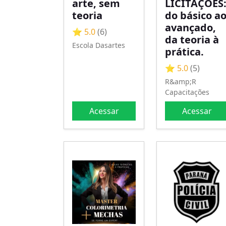
arte, sem
LICITAÇÕES
teoria
do básico a
avançado,
⭐ 5.0
(6)
da teoria à
Escola Dasartes
prática.
⭐ 5.0
(5)
R&amp;R
Capacitações
Acessar
Acessar