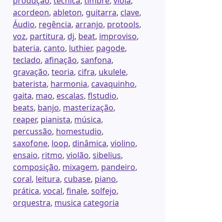
produção
,
técnica
,
timbre
,
viola
,
acordeon
,
ableton
,
guitarra
,
clave
,
Áudio
,
regência
,
arranjo
,
protools
,
voz
,
partitura
,
dj
,
beat
,
improviso
,
bateria
,
canto
,
luthier
,
pagode
,
teclado
,
afinação
,
sanfona
,
gravação
,
teoria
,
cifra
,
ukulele
,
baterista
,
harmonia
,
cavaquinho
,
gaita
,
mao
,
escalas
,
flstudio
,
beats
,
banjo
,
masterização
,
reaper
,
pianista
,
música
,
percussão
,
homestudio
,
saxofone
,
loop
,
dinâmica
,
violino
,
ensaio
,
ritmo
,
violão
,
sibelius
,
composição
,
mixagem
,
pandeiro
,
coral
,
leitura
,
cubase
,
piano
,
prática
,
vocal
,
finale
,
solfejo
,
orquestra
,
musica
categoria