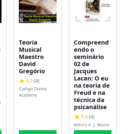
Teoria
Compreend
e
Musical
endo o
Maestro
seminário
David
02 de
Gregório
Jacques
Lacan: O eu
⭐ 5.0
(4)
na teoria de
Codigo Divino
Freud e na
Academy
técnica da
s
psicanálise
⭐ 5.0
(4)
Mauro A. J. Muniz