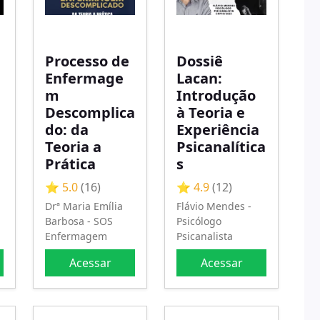
Processo de
Dossiê
Enfermage
Lacan:
m
Introdução
Descomplica
à Teoria e
do: da
Experiência
Teoria a
Psicanalítica
Prática
s
⭐ 5.0
(16)
⭐ 4.9
(12)
Drª Maria Emília
Flávio Mendes -
Barbosa - SOS
Psicólogo
Enfermagem
Psicanalista
Acessar
Acessar