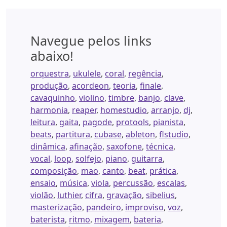
Navegue pelos links
abaixo!
orquestra
,
ukulele
,
coral
,
regência
,
produção
,
acordeon
,
teoria
,
finale
,
cavaquinho
,
violino
,
timbre
,
banjo
,
clave
,
harmonia
,
reaper
,
homestudio
,
arranjo
,
dj
,
leitura
,
gaita
,
pagode
,
protools
,
pianista
,
beats
,
partitura
,
cubase
,
ableton
,
flstudio
,
dinâmica
,
afinação
,
saxofone
,
técnica
,
vocal
,
loop
,
solfejo
,
piano
,
guitarra
,
composição
,
mao
,
canto
,
beat
,
prática
,
ensaio
,
música
,
viola
,
percussão
,
escalas
,
violão
,
luthier
,
cifra
,
gravação
,
sibelius
,
masterização
,
pandeiro
,
improviso
,
voz
,
baterista
,
ritmo
,
mixagem
,
bateria
,