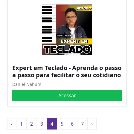
Expert em Teclado - Aprenda o passo
a passo para facilitar o seu cotidiano
Daniel Nahum
Acessar
‹
1
2
3
4
5
6
7
›