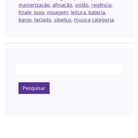
masterização
,
afinação
,
violão
,
regência
,
finale
,
loop
,
mixagem
,
leitura
,
bateria
,
banjo
,
teclado
,
sibelius
,
musica
categoria
Pesquisar