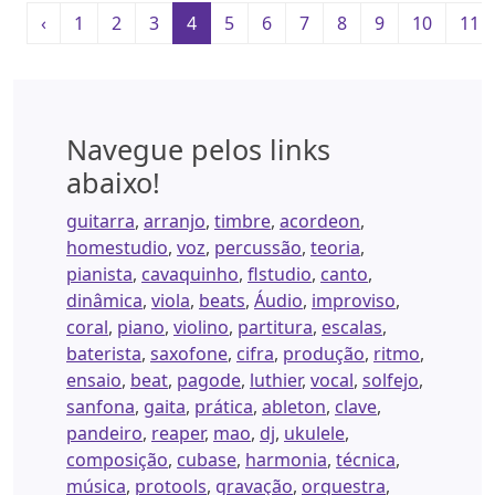
‹
1
2
3
4
5
6
7
8
9
10
11
Navegue pelos links
abaixo!
guitarra
,
arranjo
,
timbre
,
acordeon
,
homestudio
,
voz
,
percussão
,
teoria
,
pianista
,
cavaquinho
,
flstudio
,
canto
,
dinâmica
,
viola
,
beats
,
Áudio
,
improviso
,
coral
,
piano
,
violino
,
partitura
,
escalas
,
baterista
,
saxofone
,
cifra
,
produção
,
ritmo
,
ensaio
,
beat
,
pagode
,
luthier
,
vocal
,
solfejo
,
sanfona
,
gaita
,
prática
,
ableton
,
clave
,
pandeiro
,
reaper
,
mao
,
dj
,
ukulele
,
composição
,
cubase
,
harmonia
,
técnica
,
música
,
protools
,
gravação
,
orquestra
,