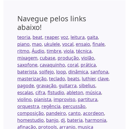
Navegue pelos links
abaixo!
teoria
,
beat
,
reaper
,
voz
,
leitura
,
gaita
,
piano
,
mao
,
ukulele
,
vocal
,
ensaio
,
finale
,
ritmo
,
Áudio
,
timbre
,
viola
,
técnica
,
mixagem
,
cubase
,
produção
,
violão
,
saxofone
,
cavaquinho
,
coral
,
prática
,
baterista
,
solfejo
,
loop
,
dinâmica
,
sanfona
,
masterização
,
teclado
,
beats
,
luthier
,
clave
,
pagode
,
gravação
,
guitarra
,
sibelius
,
escalas
,
cifra
,
flstudio
,
ableton
,
música
,
violino
,
pianista
,
improviso
,
partitura
,
orquestra
,
regência
,
percussão
,
composição
,
pandeiro
,
canto
,
acordeon
,
homestudio
,
banjo
,
dj
,
bateria
,
harmonia
,
afinação
,
protools
,
arranjo
,
musica