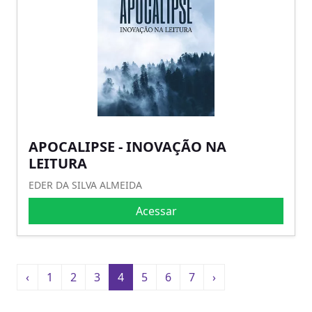
APOCALIPSE - INOVAÇÃO NA
LEITURA
EDER DA SILVA ALMEIDA
Acessar
‹
1
2
3
4
5
6
7
›