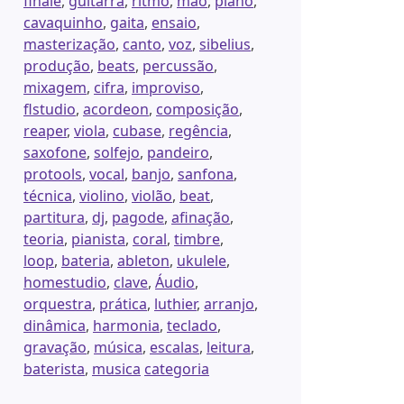
finale
,
guitarra
,
ritmo
,
mao
,
piano
,
cavaquinho
,
gaita
,
ensaio
,
masterização
,
canto
,
voz
,
sibelius
,
produção
,
beats
,
percussão
,
mixagem
,
cifra
,
improviso
,
flstudio
,
acordeon
,
composição
,
reaper
,
viola
,
cubase
,
regência
,
saxofone
,
solfejo
,
pandeiro
,
protools
,
vocal
,
banjo
,
sanfona
,
técnica
,
violino
,
violão
,
beat
,
partitura
,
dj
,
pagode
,
afinação
,
teoria
,
pianista
,
coral
,
timbre
,
loop
,
bateria
,
ableton
,
ukulele
,
homestudio
,
clave
,
Áudio
,
orquestra
,
prática
,
luthier
,
arranjo
,
dinâmica
,
harmonia
,
teclado
,
gravação
,
música
,
escalas
,
leitura
,
baterista
,
musica
categoria