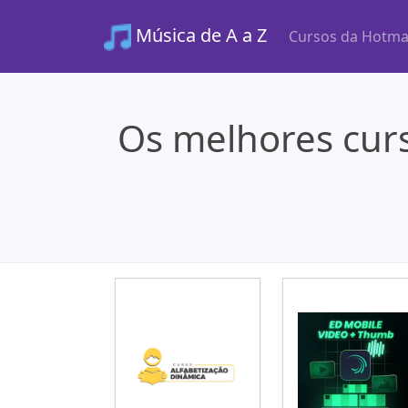
Música de A a Z
Cursos da Hotma
Os melhores cur