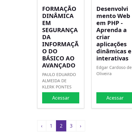
FORMAÇÃO
Desenvolvi
DINÂMICA
mento Web
EM
em PHP -
SEGURANÇA
Aprenda a
DA
criar
INFORMAÇÃ
aplicações
O DO
dinâmicas e
BÁSICO AO
interativas
AVANÇADO
Edgar Cardoso de
Oliveira
PAULO EDUARDO
ALMEIDA DE
KLERK PONTES
Acessar
Acessar
‹
1
2
3
›