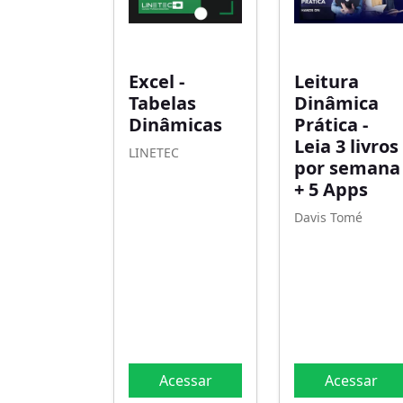
Excel -
Leitura
Tabelas
Dinâmica
Dinâmicas
Prática -
Leia 3 livros
LINETEC
por semana
+ 5 Apps
Davis Tomé
Acessar
Acessar