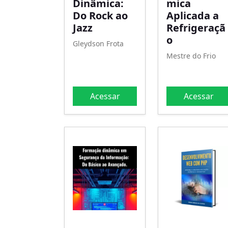
Dinâmica:
mica
Do Rock ao
Aplicada a
Jazz
Refrigeraçã
o
Gleydson Frota
Mestre do Frio
Acessar
Acessar