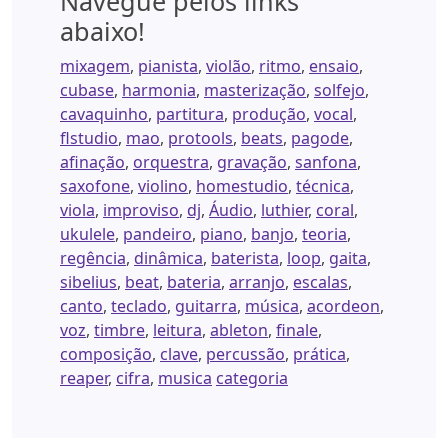
Navegue pelos links
abaixo!
mixagem
,
pianista
,
violão
,
ritmo
,
ensaio
,
cubase
,
harmonia
,
masterização
,
solfejo
,
cavaquinho
,
partitura
,
produção
,
vocal
,
flstudio
,
mao
,
protools
,
beats
,
pagode
,
afinação
,
orquestra
,
gravação
,
sanfona
,
saxofone
,
violino
,
homestudio
,
técnica
,
viola
,
improviso
,
dj
,
Áudio
,
luthier
,
coral
,
ukulele
,
pandeiro
,
piano
,
banjo
,
teoria
,
regência
,
dinâmica
,
baterista
,
loop
,
gaita
,
sibelius
,
beat
,
bateria
,
arranjo
,
escalas
,
canto
,
teclado
,
guitarra
,
música
,
acordeon
,
voz
,
timbre
,
leitura
,
ableton
,
finale
,
composição
,
clave
,
percussão
,
prática
,
reaper
,
cifra
,
musica
categoria