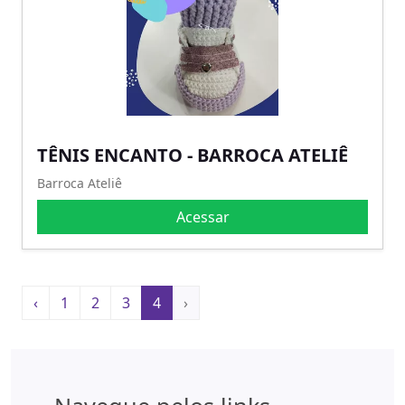
TÊNIS ENCANTO - BARROCA ATELIÊ
Barroca Ateliê
Acessar
‹
1
2
3
4
›