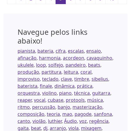
Navegue pelos links
abaixo!
pianista
,
bateria
,
cifra
,
escalas
,
ensaio
,
afinação
,
harmonia
,
acordeon
,
cavaquinho
,
ukulele
,
loop
,
solfejo
,
pandeiro
,
beats
,
produção
,
partitura
,
leitura
,
coral
,
improviso
,
teclado
,
clave
,
timbre
,
sibelius
,
baterista
,
finale
,
dinâmica
,
prática
,
orquestra
,
violino
,
piano
,
técnica
,
guitarra
,
reaper
,
vocal
,
cubase
,
protools
,
música
,
ritmo
,
percussão
,
banjo
,
masterização
,
composição
,
teoria
,
mao
,
pagode
,
sanfona
,
canto
,
violão
,
luthier
,
Áudio
,
voz
,
regência
,
gaita
,
beat
,
dj
,
arranjo
,
viola
,
mixagem
,