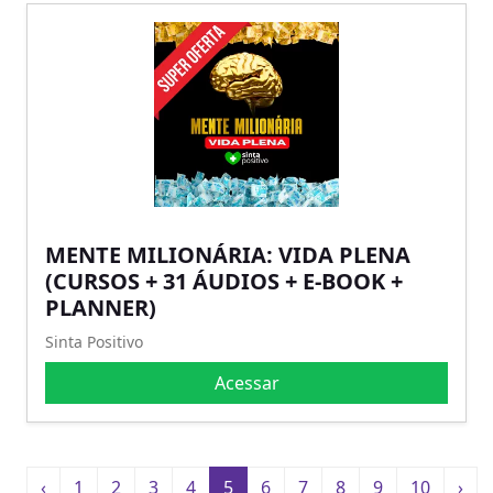
MENTE MILIONÁRIA: VIDA PLENA
(CURSOS + 31 ÁUDIOS + E-BOOK +
PLANNER)
Sinta Positivo
Acessar
‹
1
2
3
4
5
6
7
8
9
10
›