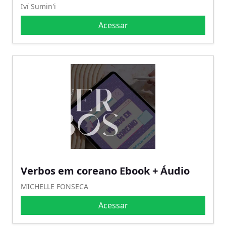
Ivï Sumin'i
Acessar
Verbos em coreano Ebook + Áudio
MICHELLE FONSECA
Acessar