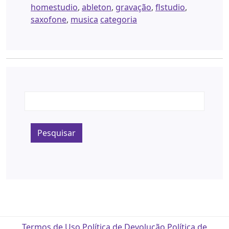
homestudio
,
ableton
,
gravação
,
flstudio
,
saxofone
,
musica
categoria
Pesquisar
Termos de Uso
Política de Devolução
Política de