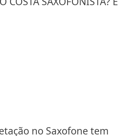
DO COSTA SAXOFONISTA? É
retação no Saxofone tem