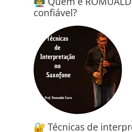
👨‍🏫 Quem é ROMUAL
confiável?
🔐 Técnicas de interp