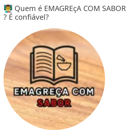
👨‍🏫 Quem é EMAGREçA COM SABOR
? É confiável?