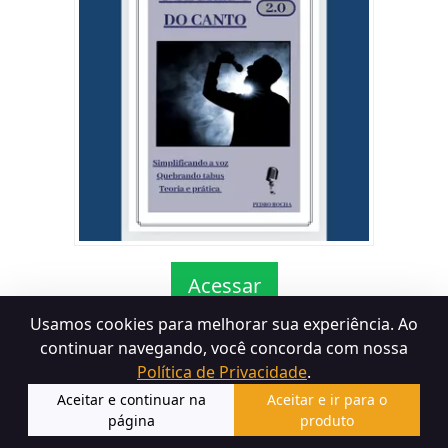
Acessar
Usamos cookies para melhorar sua experiência. Ao
continuar navegando, você concorda com nossa
Política de Privacidade
.
Termos de Uso
Política de Devolução
Política de
Aceitar e continuar na
Aceitar e ir para o
Privacidade
página
produto