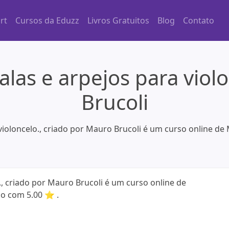
rt
Cursos da Eduzz
Livros Gratuitos
Blog
Contato
calas e arpejos para viol
Brucoli
 violoncelo., criado por Mauro Brucoli é um curso online d
o., criado por Mauro Brucoli é um curso online de
do com 5.00 ⭐ .