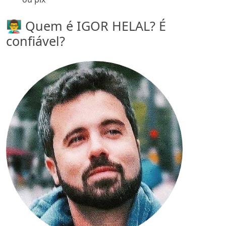
👨‍🏫 Quem é IGOR HELAL? É
confiável?