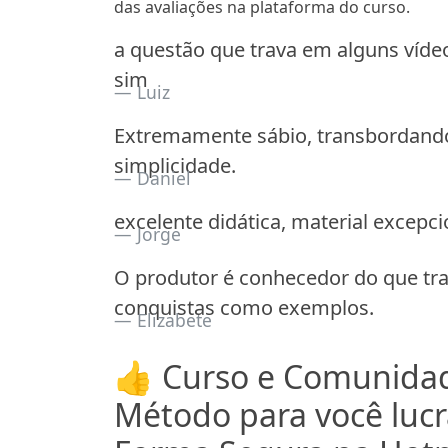
das avaliações na plataforma do curso.
a questão que trava em alguns víde
sim
Luiz
Extremamente sábio, transbordand
simplicidade.
Daniel
excelente didática, material excepci
Jorge
O produtor é conhecedor do que tra
conquistas como exemplos.
Elizabete
👍 Curso e Comunidad
Método para você lucr