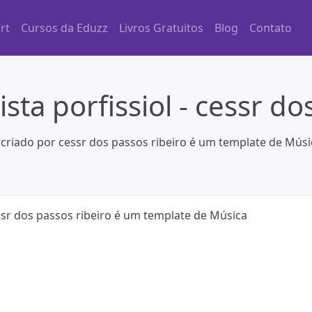
rt
Cursos da Eduzz
Livros Gratuitos
Blog
Contato
sta porfissiol - cessr do
 , criado por cessr dos passos ribeiro é um template de Mús
essr dos passos ribeiro é um template de Música