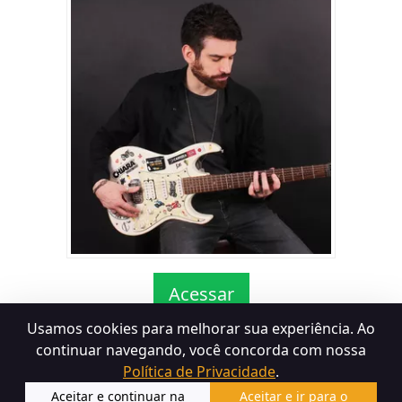
Acessar
Usamos cookies para melhorar sua experiência. Ao
continuar navegando, você concorda com nossa
Política de Privacidade
.
Termos de Uso
Política de Devolução
Política de
Aceitar e continuar na
Aceitar e ir para o