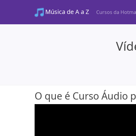
Música de A a Z
Cursos da Hotma
Víd
O que é Curso Áudio pa