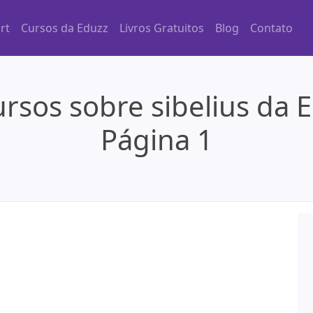
rt
Cursos da Eduzz
Livros Gratuitos
Blog
Contato
rsos sobre sibelius da 
Página 1