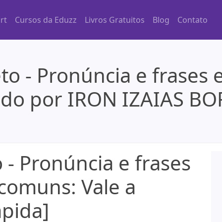
rt
Cursos da Eduzz
Livros Gratuitos
Blog
Contato
o - Pronúncia e frases
ado por IRON IZAIAS B
- Pronúncia e frases
comuns: Vale a
ápida]