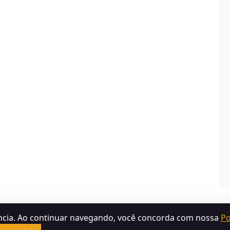
ncia. Ao continuar navegando, você concorda com nossa
Po
Termos de Uso
Política de Devolução
Política de Privacidad